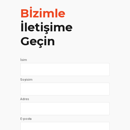
Bİzimle
İletişime
Geçin
İsim
Soyisim
Adres
E-posta