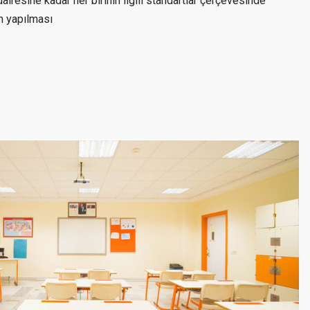
resine kadar her birinin ilgili standartlar çerçevesinde
n yapılması