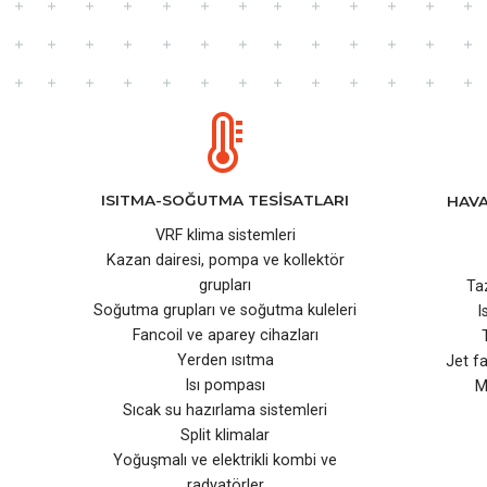
ISITMA-SOĞUTMA TESİSATLARI
HAVA
VRF klima sistemleri
Kazan dairesi, pompa ve kollektör
grupları
Ta
Soğutma grupları ve soğutma kuleleri
I
Fancoil ve aparey cihazları
Yerden ısıtma
Jet f
Isı pompası
M
Sıcak su hazırlama sistemleri
Split klimalar
Yoğuşmalı ve elektrikli kombi ve
radyatörler