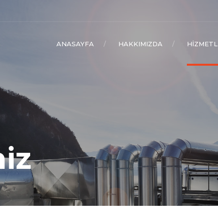
ANASAYFA
HAKKIMIZDA
HIZMETL
iz