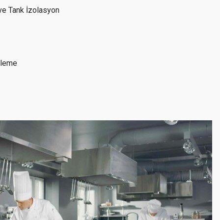
 ve Tank İzolasyon
ileme